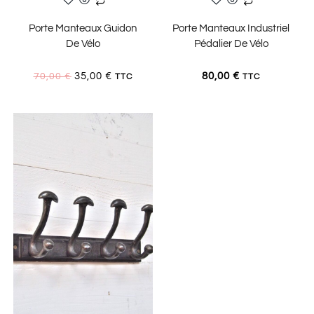
AJOUTER AU PANIER
LIRE LA SUITE
Porte Manteaux Guidon
Porte Manteaux Industriel
De Vélo
Pédalier De Vélo
35,00
€
80,00
€
70,00
€
TTC
TTC