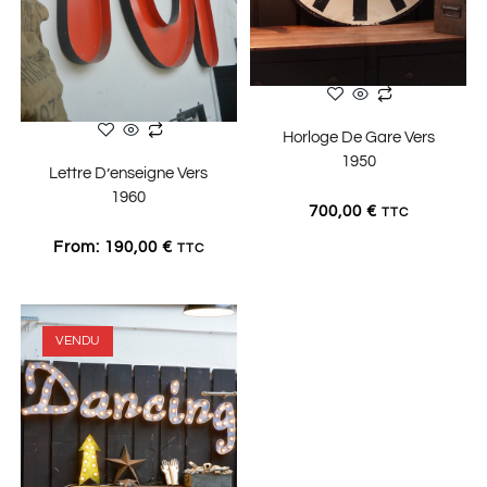
LIRE LA SUITE
Horloge De Gare Vers
1950
CHOIX DES OPTIONS
Lettre D’enseigne Vers
1960
700,00
€
TTC
From:
190,00
€
TTC
VENDU