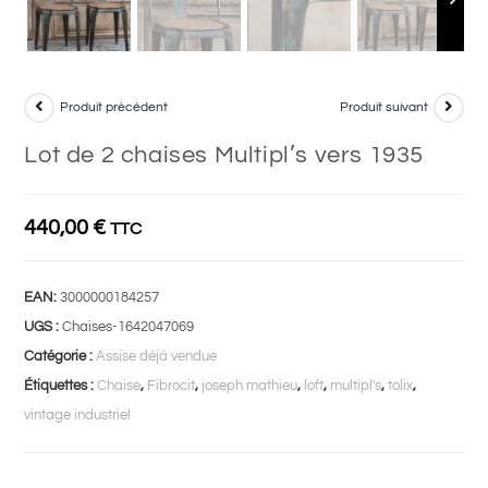
Produit précédent
Produit suivant
Lot de 2 chaises Multipl’s vers 1935
440,00
€
TTC
EAN:
3000000184257
UGS :
Chaises-1642047069
Catégorie :
Assise déjà vendue
Étiquettes :
Chaise
,
Fibrocit
,
joseph mathieu
,
loft
,
multipl's
,
tolix
,
vintage industriel