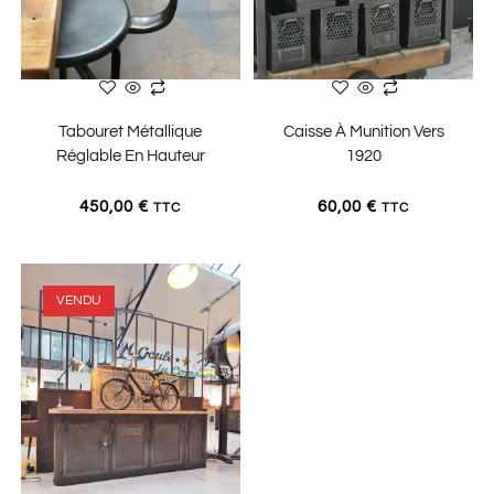
LIRE LA SUITE
LIRE LA SUITE
Tabouret Métallique
Caisse À Munition Vers
Réglable En Hauteur
1920
450,00
€
60,00
€
TTC
TTC
VENDU