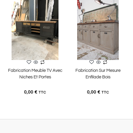
Fabrication Meuble TV Avec
Fabrication Sur Mesure
AJOUTER AU PANIER
AJOUTER AU PANIER
Niches Et Portes
Enfilade Bois
0,00
€
0,00
€
TTC
TTC